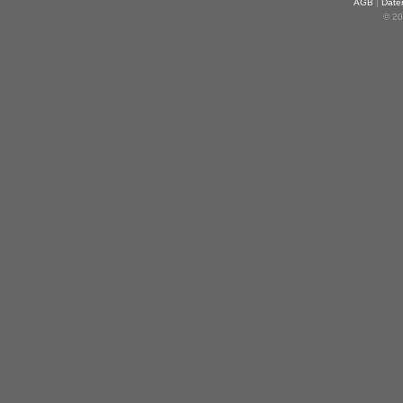
AGB
|
Date
© 20