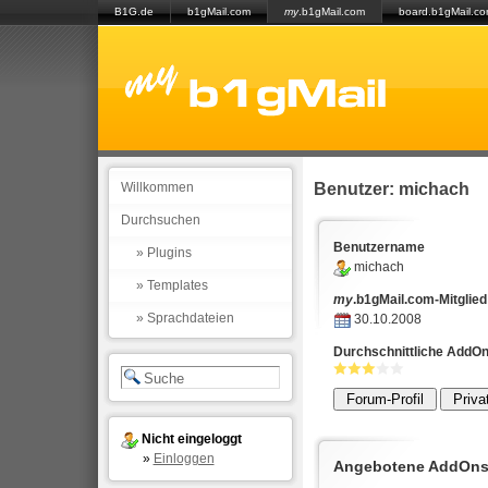
B1G.de
b1gMail.com
my
.b1gMail.com
board.b1gMail.c
Benutzer: michach
Willkommen
Durchsuchen
Benutzername
» Plugins
michach
» Templates
my
.b1gMail.com-Mitglied
» Sprachdateien
30.10.2008
Durchschnittliche AddO
Nicht eingeloggt
»
Einloggen
Angebotene AddOn